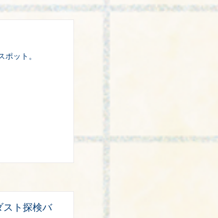
スポット。
ダスト探検バ