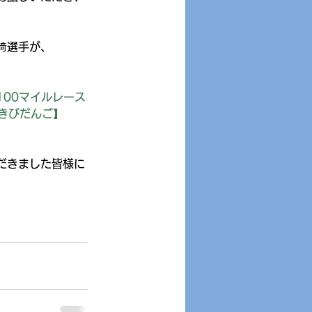
﨑選手が、
100マイルレース
【きびだんご】
だきました皆様に