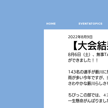
HOME
EVENT&TOPICS
2022年8月9日
【大会結果
8月6日（土）、無事TARZ
ができました！！
143名の選手が薮川
雨が多い今年ですが、
さわやかな薮川らしさ
ちびっこの部では、４
一生懸命がんばりまし