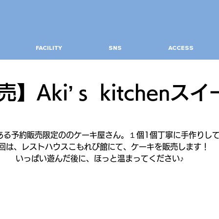
FACILITY
SNS
ACCESS
】Aki’ｓ kitchenス
ある予約販売限定ののケーキ屋さん。１個1個丁寧に手作りし
回は、レストハウスこもれび館にて、ケーキを販売します！
いっぱい遊んだ後に、ほっと温まってください♪