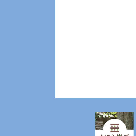
謎解きクエスト〜水の試練場
編〜ヒント
冒険のルール ① まずは自由に遊