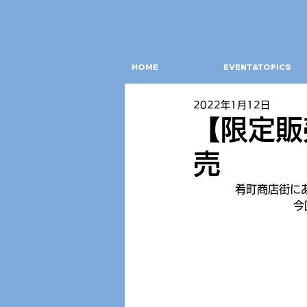
HOME
EVENT&TOPICS
2022年1月12日
【限定販売
売
肴町商店街に
今