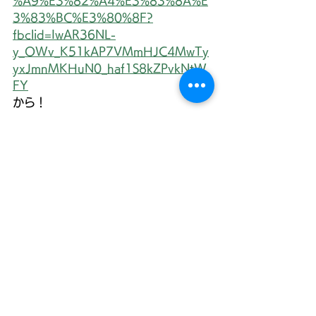
%A9%E3%82%A4%E3%83%8A%E
3%83%BC%E3%80%8F?
fbclid=IwAR36NL-
y_OWv_K51kAP7VMmHJC4MwTy
yxJmnMKHuN0_haf1S8kZPvkNtW
FY
から！
すべて表示
最新記事