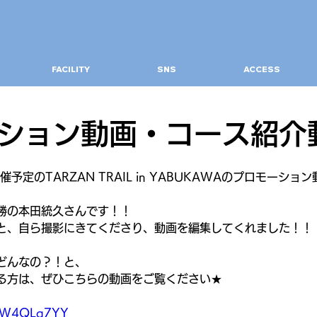
FACILITY
SNS
ACCESS
ション動画・コース紹介
予定のTARZAN TRAIL in YABUKAWAのプロモーシ
勝の本田統久さんです！！
と、自ら撮影にきてくださり、動画を編集してくれました！！
どんなの？！と、
る方は、ぜひこちらの動画をご覧ください★
q_lW4QLq7YY