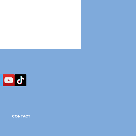
収穫まつりinまほら岩手
CONTACT