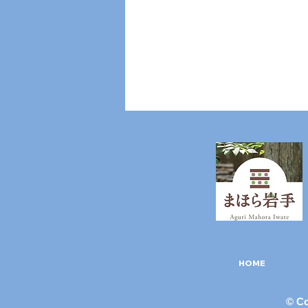
謎解きクエスト〜水の試練場
編〜ヒント
冒険のルール ① まずは自由に遊
ぼう 水の試練場には、たくさん
の不思議が隠されている。 水路
ボート 弓矢 風鈴 浮島 宝箱 まず
は自由に体験してみよう。 遊び
HOME
と思っていたものが、後に試練と
なるかもしれない。 ② 赤文字色
の小看板を探そう 試練場の中に
© C