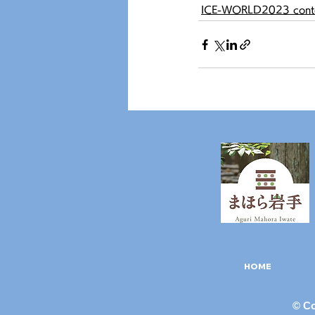
ICE-WORLD2023 cont
HOME
© C