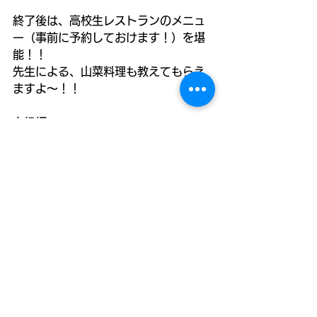
終了後は、高校生レストランのメニュ
ー（事前に予約しておけます！）を堪
能！！
先生による、山菜料理も教えてもらえ
ますよ～！！
上級編
『ザ・山での山菜探しに挑戦！』
定員10名　参加費：大人4,000円、小
学生2,000円（高学年以上）
※ガイド付き
高校生レストランの昼食⇒山菜料理教
室
で、山菜の勉強をしてからがスター
ト。
薮川の山へ繰り出します！天然に生え
ている山菜を見つけられたら一人前！
山には熊もいるので、熊鈴の携帯はお