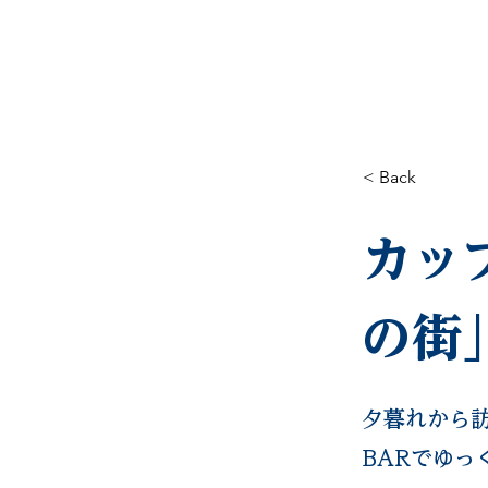
HOME
EVENT&TOPICS
< Back
カッ
の街
夕暮れから
BARでゆっ