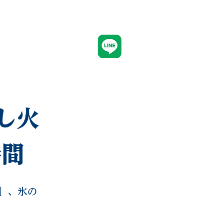
CONTACT
し火
時間
」、氷の