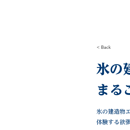
HOME
EVENT&TOPICS
< Back
氷の
まる
氷の建造物
体験する欲