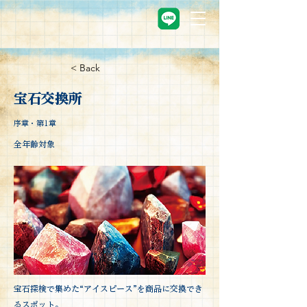
< Back
宝石交換所
序章・第1章
全年齢対象
宝石探検で集めた“アイスピース”を商品に交換でき
るスポット。