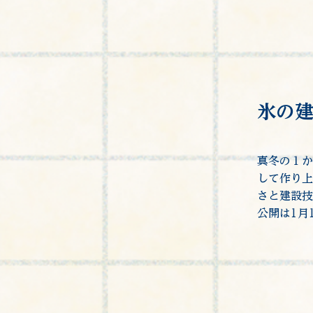
氷の
真冬の１か
して作り上
さと建設技
公開は1月