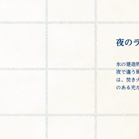
​夜の
氷の建造
夜で違う
は、焚き
のある光