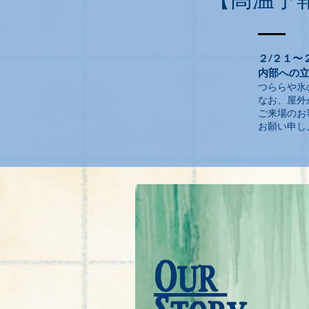
【高温予
２/２１〜
内部への
つららや氷
なお、屋外
ご来場のお
お願い申し
Our