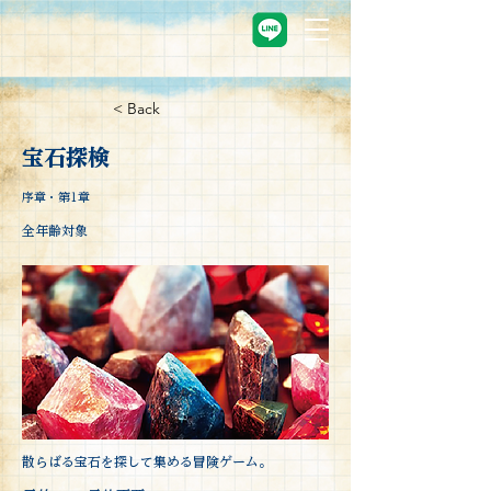
< Back
宝石探検
序章・第1章
全年齢対象
散らばる宝石を探して集める冒険ゲーム。