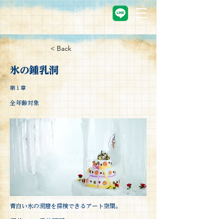
< Back
氷の鍾乳洞
第１章
全年齢対象
青白い氷の洞窟を探検できるアート空間。