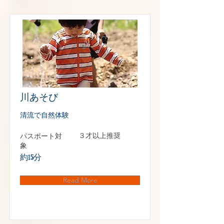
川あそび
清流で自然体験
パスポート対
３才以上推奨
象
約15分
Read More