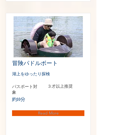
冒険パドルボート
湖上をゆったり探検
パスポート対
３才以上推奨
象
約10分
Read More