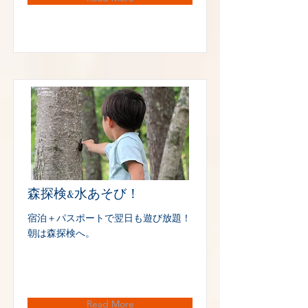
森探検&水あそび！
宿泊＋パスポートで翌日も遊び放題！
朝は森探検へ。
Read More