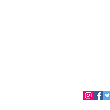
TEL:019-681-5470
岩手県盛岡市薮川字外山436-1