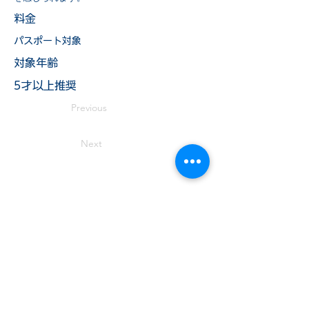
料金
パスポート対象
​対象年齢
5才以上推奨
Previous
Next
TEL:
019-681-5470
岩手県盛岡市薮川字外山436-1