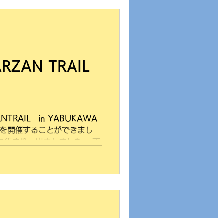
ZAN TRAIL
TRAIL in YABUKAWA
GENDを開催することができまし
川に集まり、出走しました。 雨
天候に恵まれ、晴天にもかか
..