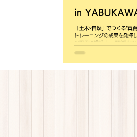
in YABUKAWA
by beLEGEND
「土木×自然」でつくる”真夏
トレーニングの成果を発揮
の限界に挑戦！！ 開催地の
から車で45分の山間地域。
とがあり、ワカサギ釣りなどで