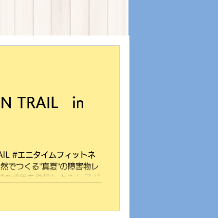
N TRAIL in
RAIL #エニタイムフィットネ
自然でつくる”真夏”の障害物レ
グの成果を発揮しよう！ 子ど
！！ 今年は​チーム制を導
よう！...