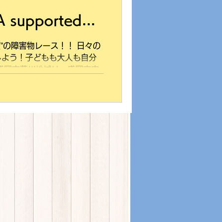
 supported
”の障害物レース！！ 日々の
しよう！子どもも大人も自分
盛岡市薮川地域は、盛岡市内
 本州一寒い気温を記録したこ
も知られている。...