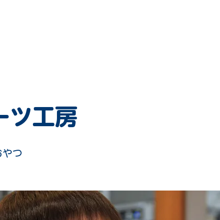
新しいページ
氷の世界2024 (All)
ours
Guide map
access
ーツ工房
おやつ