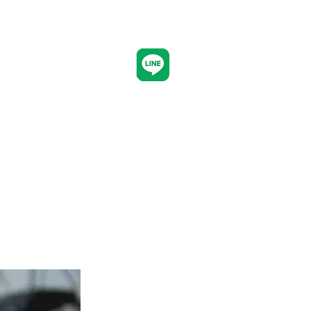
新しいページ
ひんやり
Team (List)
Team (List)
Courses