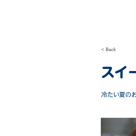
home
Blog
play
business h
< Back
スイ
冷たい夏の