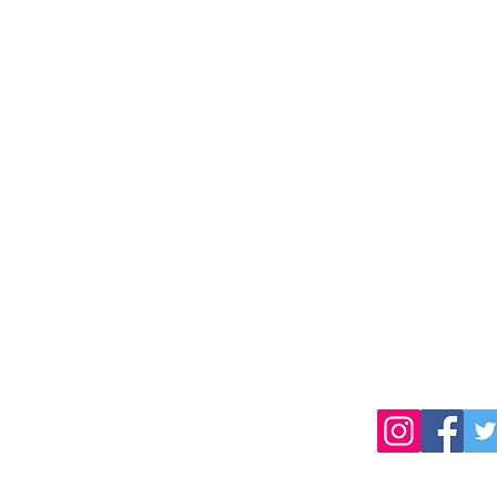
TEL:019-681-5470
岩手県盛岡市薮川字外山436-1