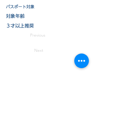
パスポート対象
​対象年齢
３才以上推奨
Previous
Next
TEL:
019-681-5470
岩手県盛岡市薮川字外山436-1