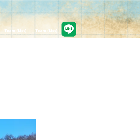
新しいページ
ひんやり
Team (List)
Team (List)
Courses