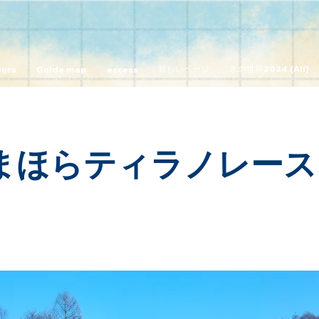
新しいページ
氷の世界2024 (All)
ours
Guide map
access
まほらティラノレース