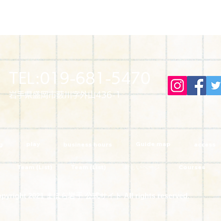
TEL:019-681-5470
岩手県盛岡市薮川字外山436-1
play
Guide map
g
business hours
access
Team (List)
Team (List)
新しいページ
Courses
opyright 2021 まほら岩手 公式サイト All rights reserved.