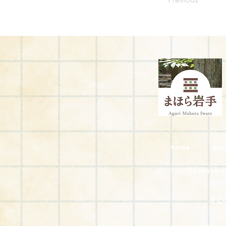
home
Blo
氷の世界2024 (All)
© C